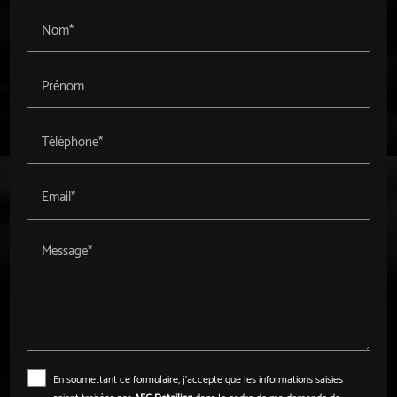
Nom*
Prénom
Téléphone*
Email*
Message*
En soumettant ce formulaire, j'accepte que les informations saisies
soient traitées par
AFC Detailing
dans le cadre de ma demande de