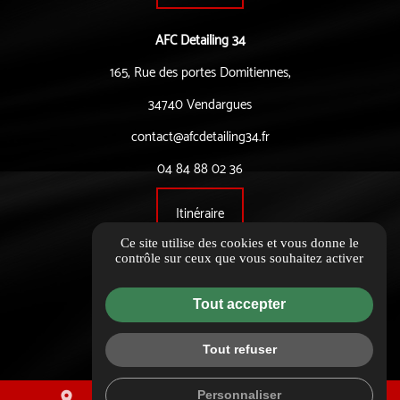
AFC Detailing 34
165, Rue des portes Domitiennes,
34740 Vendargues
contact@afcdetailing34.fr
04 84 88 02 36
Itinéraire
Ce site utilise des cookies et vous donne le
contrôle sur ceux que vous souhaitez activer
Informations complémentaires
Mentions légales
Tout accepter
Politique de confidentialité
Tout refuser
Flux RSS
Gestion des cookies
Personnaliser
place
mail
call