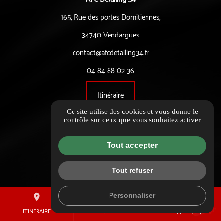
165, Rue des portes Domitiennes,
34740 Vendargues
contact@afcdetailing34.fr
04 84 88 02 36
Itinéraire
Ce site utilise des cookies et vous donne le
contrôle sur ceux que vous souhaitez activer
Informations complémentaires
Mentions légales
Tout accepter
Politique de confidentialité
Tout refuser
Flux RSS
Gestion des cookies
Personnaliser
place
mail
call
ITINÉRAIRE
CONTACTEZ-NOUS
02 44 10 17 24