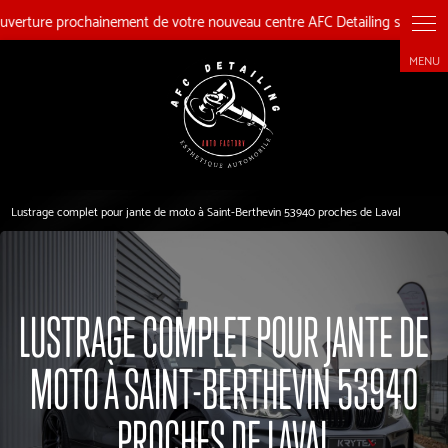
Panneau de gestion des cookies
Lustrage complet pour jante de moto à Saint-Berthevin 53940 proches de Laval
LUSTRAGE COMPLET POUR JANTE DE
MOTO À SAINT-BERTHEVIN 53940
PROCHES DE LAVAL