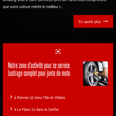
que votre voiture mérite le meilleur l...
En savoir plus
center_focus_strong
Notre zone d'activité pour ce service
Lustrage complet pour jante de moto
navigate_next
à Rennes 35 dans l'Ille-et-Vilaine
navigate_next
à Le Mans 72 dans la Sarthe