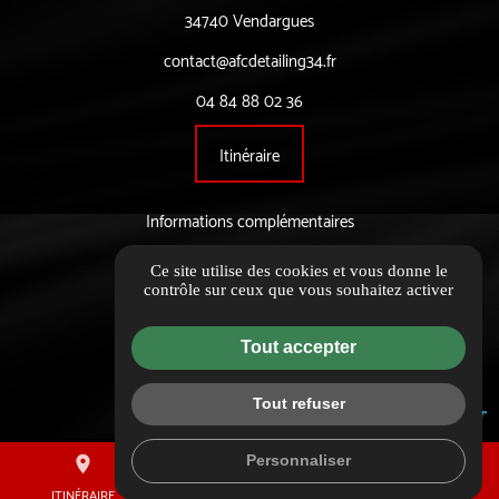
34740 Vendargues
contact@afcdetailing34.fr
04 84 88 02 36
Itinéraire
Informations complémentaires
Mentions légales
Ce site utilise des cookies et vous donne le
contrôle sur ceux que vous souhaitez activer
Politique de confidentialité
Flux RSS
Tout accepter
Gestion des cookies
Tout refuser
Personnaliser
place
mail
call
ITINÉRAIRE
CONTACTEZ-NOUS
02 44 10 17 24