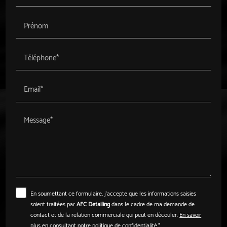
Prénom
Téléphone*
Email*
Message*
En soumettant ce formulaire, j'accepte que les informations saisies
soient traitées par
AFC Detailing
dans le cadre de ma demande de
contact et de la relation commerciale qui peut en découler.
En savoir
plus en consultant notre politique de confidentialité.
*