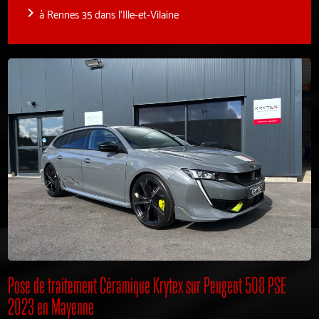
navigate_next
à Rennes 35 dans l'Ille-et-Vilaine
Pose de traitement Céramique Krytex sur Peugeot 508 PSE
2023 en Mayenne