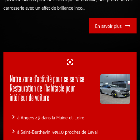
carrosserie avec un effet de brillance inco...
En savoir plus
center_focus_strong
Notre zone d'activité pour ce service
Restauration de l'habitacle pour
intérieur de voiture
navigate_next
à Angers 49 dans la Maine-et-Loire
navigate_next
à Saint-Berthevin 53940 proches de Laval