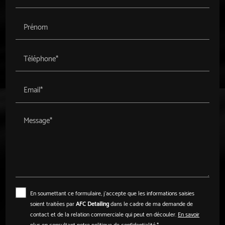
Prénom
Téléphone*
Email*
Message*
En soumettant ce formulaire, j'accepte que les informations saisies
soient traitées par
AFC Detailing
dans le cadre de ma demande de
contact et de la relation commerciale qui peut en découler.
En savoir
plus en consultant notre politique de confidentialité.
*