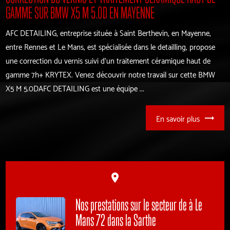
GAMME SUR BMW X5 M 5.0D EN MAYENNE
AFC DETAILING, entreprise située à Saint Berthevin, en Mayenne,
entre Rennes et Le Mans, est spécialisée dans le detailling, propose
une correction du vernis suivi d'un traitement céramique haut de
gamme 7h+ KRYTEX. Venez découvrir notre travail sur cette BMW
X5 M 5.0DAFC DETAILING est une équipe ...
En savoir plus
place
Nos prestations sur le secteur de à Le
Mans 72 dans la Sarthe