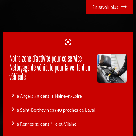
En savoir plus
center_focus_strong
Notre zone d'activité pour ce service
Nettoyage de véhicule pour la vente d'un
véhicule
navigate_next
à Angers 49 dans la Maine-et-Loire
navigate_next
à Saint-Berthevin 53940 proches de Laval
navigate_next
à Rennes 35 dans l'Ille-et-Vilaine