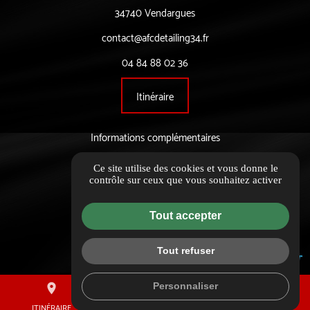
34740 Vendargues
contact@afcdetailing34.fr
04 84 88 02 36
Itinéraire
Informations complémentaires
Mentions légales
Ce site utilise des cookies et vous donne le
contrôle sur ceux que vous souhaitez activer
Politique de confidentialité
Flux RSS
Tout accepter
Gestion des cookies
Tout refuser
Personnaliser
place
mail
call
ITINÉRAIRE
CONTACTEZ-NOUS
02 44 10 17 24